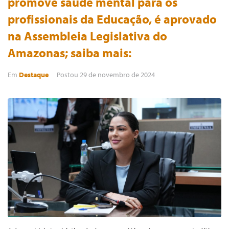
promove saúde mental para os
profissionais da Educação, é aprovado
na Assembleia Legislativa do
Amazonas; saiba mais:
Em
Destaque
Postou
29 de novembro de 2024