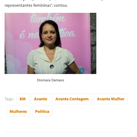
representantes femininas”, contou.
Diomara Damaso
Tags:
8M
Avante
Avante Contagem
Avante Mulher
Mulheres
Política