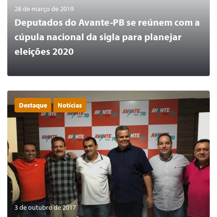
28 de março de 2019
Deputados do Avante-PB se reúnem com a
cúpula nacional da sigla para planejar
eleições 2020
Destaque
Notícias
0
LER MAIS
3 de outubro de 2017