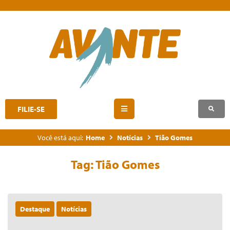
FILIE-SE
Você está aqui:
Home
Notícias
Tião Gomes
Tag:
Tião Gomes
Destaque
Notícias