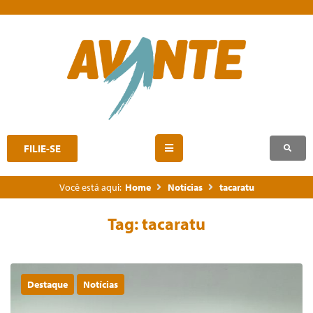
FILIE-SE
Você está aqui:
Home
Notícias
tacaratu
Tag:
tacaratu
Destaque
Notícias