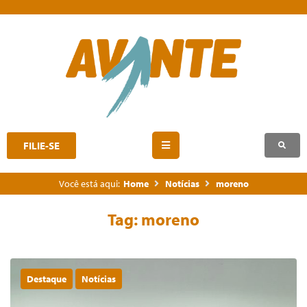
FILIE-SE
Você está aqui:
Home
Notícias
moreno
Tag:
moreno
Destaque
Notícias