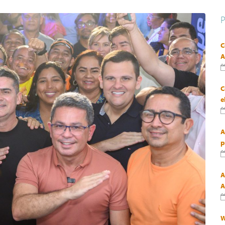
C
A
C
e
A
p
A
A
W