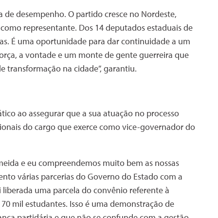
la de desempenho. O partido cresce no Nordeste,
 como representante. Dos 14 deputados estaduais de
nas. É uma oportunidade para dar continuidade a um
 força, a vontade e um monte de gente guerreira que
 transformação na cidade”, garantiu.
ático ao assegurar que a sua atuação no processo
itucionais do cargo que exerce como vice-governador do
Almeida e eu compreendemos muito bem as nossas
nto várias parcerias do Governo do Estado com a
oi liberada uma parcela do convênio referente à
 170 mil estudantes. Isso é uma demonstração de
nça partidária e que não se confunde com a gestão