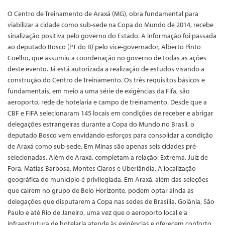
O Centro de Treinamento de Araxá (MG), obra fundamental para
viabilizar a cidade como sub-sede na Copa do Mundo de 2014, recebe
sinalização positiva pelo governo do Estado. A informação foi passada
ao deputado Bosco (PT do B) pelo vice-governador, Alberto Pinto
Coelho, que assumiu a coordenação no governo de todas as ações
deste evento. Já está autorizada a realização de estudos visando a
construção do Centro de Treinamento. Os três requisitos básicos e
fundamentais, em meio a uma série de exigências da Fifa, são
aeroporto, rede de hotelaria e campo de treinamento. Desde que a
CBF e FIFA selecionaram 145 locais em condições de receber e abrigar
delegações estrangeiras durante a Copa do Mundo no Brasil, o
deputado Bosco vem envidando esforços para consolidar a condição
de Araxá como sub-sede. Em Minas são apenas seis cidades pré-
selecionadas. Além de Araxá, completam a relação: Extrema, Juiz de
Fora, Matias Barbosa, Montes Claros e Uberlândia. A localização
geográfica do município é privilegiada. Em Araxá, além das seleções
que cairem no grupo de Belo Horizonte, podem optar ainda as
delegações que disputarem a Copa nas sedes de Brasília, Goiânia, São
Paulo e até Rio de Janeiro, uma vez que o aeroporto local e a
infraestrutura de hotelaria atende às exigências e oferecem conforto,