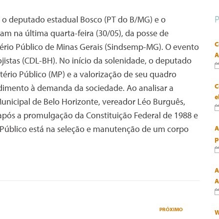
o, o deputado estadual Bosco (PT do B/MG) e o
am na última quarta-feira (30/05), da posse de
C
tério Público de Minas Gerais (Sindsemp-MG). O evento
A
jistas (CDL-BH). No início da solenidade, o deputado
ério Público (MP) e a valorização de seu quadro
C
ndimento à demanda da sociedade. Ao analisar a
e
unicipal de Belo Horizonte, vereador Léo Burguês,
 após a promulgação da Constituição Federal de 1988 e
o Público está na seleção e manutenção de um corpo
A
p
A
A
PRÓXIMO
W