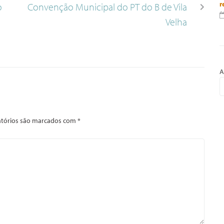
r
o
Convenção Municipal do PT do B de Vila
Velha
A
tórios são marcados com
*