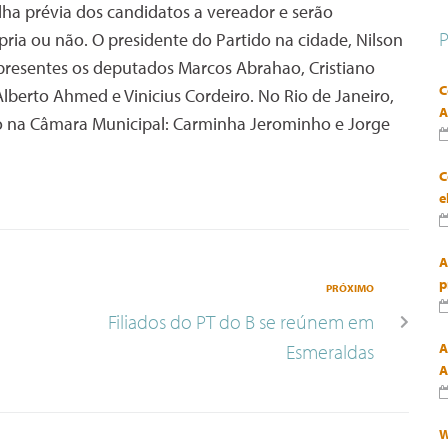
lha prévia dos candidatos a vereador e serão
ria ou não. O presidente do Partido na cidade, Nilson
presentes os deputados Marcos Abrahao, Cristiano
C
Alberto Ahmed e Vinicius Cordeiro. No Rio de Janeiro,
A
o na Câmara Municipal: Carminha Jerominho e Jorge
C
e
A
p
PRÓXIMO
Filiados do PT do B se reúnem em
Esmeraldas
A
A
W