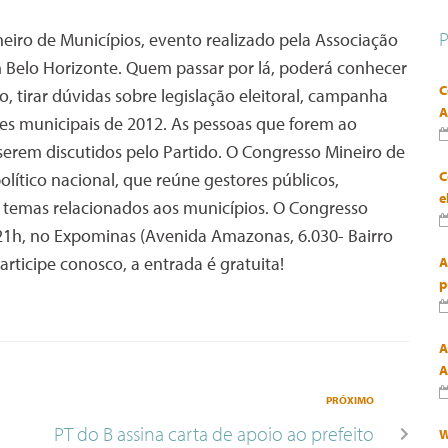
eiro de Municípios, evento realizado pela Associação
 Belo Horizonte. Quem passar por lá, poderá conhecer
C
 tirar dúvidas sobre legislação eleitoral, campanha
A
ções municipais de 2012. As pessoas que forem ao
erem discutidos pelo Partido. O Congresso Mineiro de
C
olítico nacional, que reúne gestores públicos,
e
r temas relacionados aos municípios. O Congresso
s 21h, no Expominas (Avenida Amazonas, 6.030- Bairro
articipe conosco, a entrada é gratuita!
A
p
A
A
PRÓXIMO
PT do B assina carta de apoio ao prefeito
W