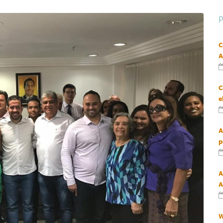
C
A
C
e
A
p
A
A
W