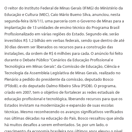
O reitor do Instituto Federal de Minas Gerais (IFMG) do Ministério da
Educação e Cultura (MEC), Caio Mário Bueno Silva, anunciou, nesta
segunda-feira (6/6/11), uma parceria com o Governo de Minas para a
implantação de 13 unidades de ensino técnico do Programa Brasil
Profissionalizado em várias regiões do Estado. Segundo ele, serão
investidos R$ 1,2 bilhão em verbas federais, sendo que dentro de até
30 dias devem ser liberados os recursos para a construção das
instalações, da ordem de R$ 6 milhões para cada. O anúncio foi feito
durante o Debate Público “Cenários da Educação Profissional e
Tecnológica em Minas Gerais”, da Comissão de Educação, Ciência e
Tecnologia da Assembleia Legislativa de Minas Gerais, realizado no
Plenário a pedido do presidente da comissão, deputado Bosco
(PTdoB), e do deputado Dalmo Ribeiro Silva (PSDB). O programa,
criado em 2007, tem o objetivo de fortalecer as redes estaduais de
educação profissional e tecnológica, liberando recursos para que os
Estados invistam na modernização e expansão de suas escolas
técnicas. Mesmo reconhecendo os avanços significativos verificados
nas últimas décadas na educação do País, Bosco ressaltou que ainda
há muitos desafios a serem enfrentados. Se, por um lado, o
crescimento da economia brasileira nos últimos anos elevou o nível