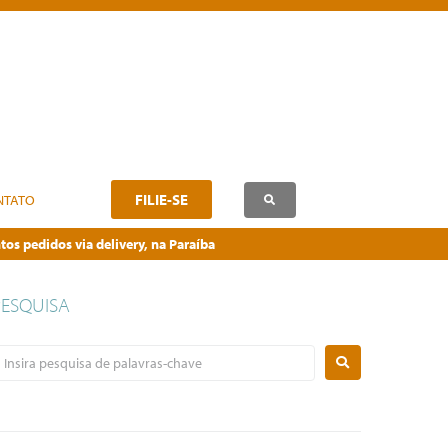
FILIE-SE
NTATO
os pedidos via delivery, na Paraíba
PESQUISA