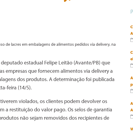
C
A
C
e
o deputado estadual Felipe Leitão (Avante/PB) que
ras empresas que fornecem alimentos via delivery a
A
alagens dos produtos. A determinação foi publicada
p
a-feira (14/5).
stiverem violados, os clientes podem devolver os
A
a restituição do valor pago. Os selos de garantia
A
 produtos não sejam removidos dos recipientes de
W