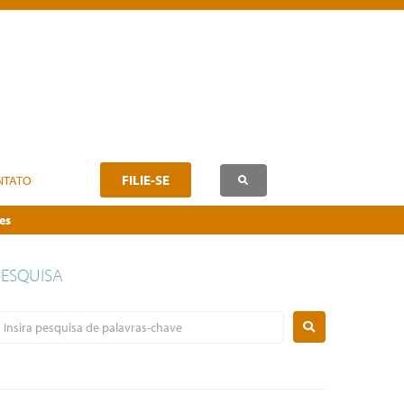
FILIE-SE
NTATO
es
PESQUISA