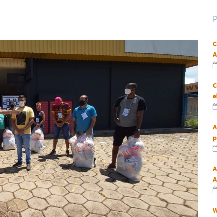
C
A
C
e
A
p
A
A
W