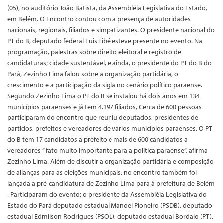
(05), no auditório João Batista, da Assembléia Legislativa do Estado,
em Belém. O Encontro contou com a presença de autoridades
nacionais, regionais, filiados e simpatizantes. O presidente nacional do
PT do B, deputado federal Luis Tibé esteve presente no evento. Na
programação, palestras sobre direito eleitoral e registro de
candidaturas; cidade sustentável, e ainda, o presidente do PT do B do
Pará, Zezinho Lima falou sobre a organização partidária, o
crescimento e a participação da sigla no cenário político paraense.
Segundo Zezinho Lima o PT do B se instalou há dois anos em 134
municípios paraenses e já tem 4.197 filiados, Cerca de 600 pessoas
participaram do encontro que reuniu deputados, presidentes de
partidos, prefeitos e vereadores de vários municípios paraenses. O PT
do B tem 17 candidatos a prefeito e mais de 600 candidatos a
vereadores ” fato muito importante para a política paraense”, afirma
Zezinho Lima. Além de discutir a organização partidária e composição
de alianças para as eleições municipais, no encontro também foi
lançada a pré-candidatura de Zezinho Lima para à prefeitura de Belém
. Participaram do evento; o presidente da Assembléia Legislativa do
Estado do Pará deputado estadual Manoel Pioneiro (PSDB), deputado
estadual Edmilson Rodrigues (PSOL), deputado estadual Bordalo (PT),