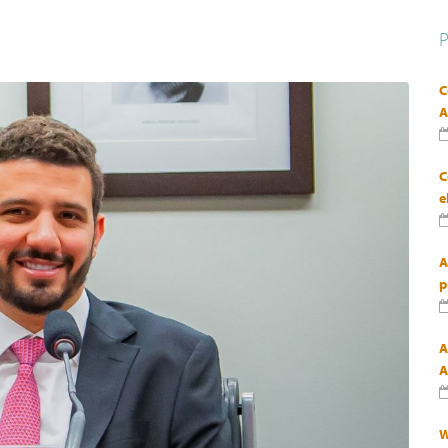
C
A
C
e
A
p
A
A
W