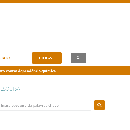
FILIE-SE
NTATO
ento contra dependência química
PESQUISA