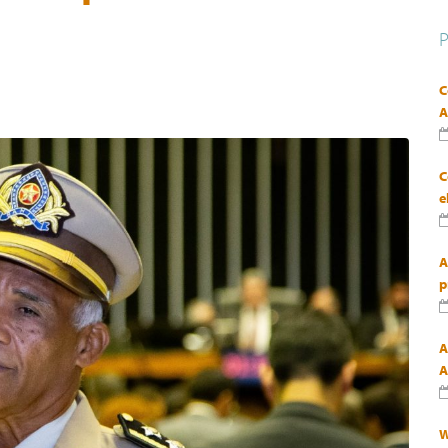
C
A
C
e
A
p
A
A
W