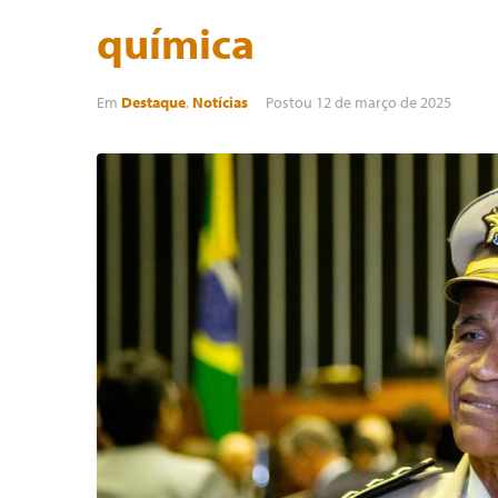
química
Em
Destaque
,
Notícias
Postou
12 de março de 2025