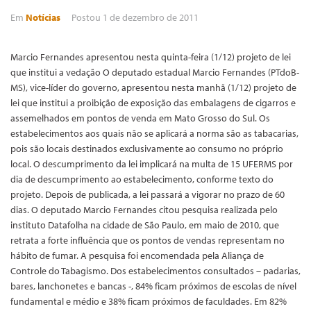
Em
Notícias
Postou
1 de dezembro de 2011
Marcio Fernandes apresentou nesta quinta-feira (1/12) projeto de lei
que institui a vedação O deputado estadual Marcio Fernandes (PTdoB-
MS), vice-líder do governo, apresentou nesta manhã (1/12) projeto de
lei que institui a proibição de exposição das embalagens de cigarros e
assemelhados em pontos de venda em Mato Grosso do Sul. Os
estabelecimentos aos quais não se aplicará a norma são as tabacarias,
pois são locais destinados exclusivamente ao consumo no próprio
local. O descumprimento da lei implicará na multa de 15 UFERMS por
dia de descumprimento ao estabelecimento, conforme texto do
projeto. Depois de publicada, a lei passará a vigorar no prazo de 60
dias. O deputado Marcio Fernandes citou pesquisa realizada pelo
instituto Datafolha na cidade de São Paulo, em maio de 2010, que
retrata a forte influência que os pontos de vendas representam no
hábito de fumar. A pesquisa foi encomendada pela Aliança de
Controle do Tabagismo. Dos estabelecimentos consultados – padarias,
bares, lanchonetes e bancas -, 84% ficam próximos de escolas de nível
fundamental e médio e 38% ficam próximos de faculdades. Em 82%