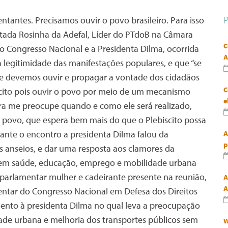
tantes. Precisamos ouvir o povo brasileiro. Para isso
putada Rosinha da Adefal, Líder do PTdoB na Câmara
C
o Congresso Nacional e a Presidenta Dilma, ocorrida
A
 legitimidade das manifestações populares, e que “se
e devemos ouvir e propagar a vontade dos cidadãos
C
biscito pois ouvir o povo por meio de um mecanismo
e
ora me preocupe quando e como ele será realizado,
 povo, que espera bem mais do que o Plebiscito possa
ante o encontro a presidenta Dilma falou da
A
p
us anseios, e dar uma resposta aos clamores da
em saúde, educação, emprego e mobilidade urbana
 parlamentar mulher e cadeirante presente na reunião,
A
A
entar do Congresso Nacional em Defesa dos Direitos
nto à presidenta Dilma no qual leva a preocupação
ade urbana e melhoria dos transportes públicos sem
W