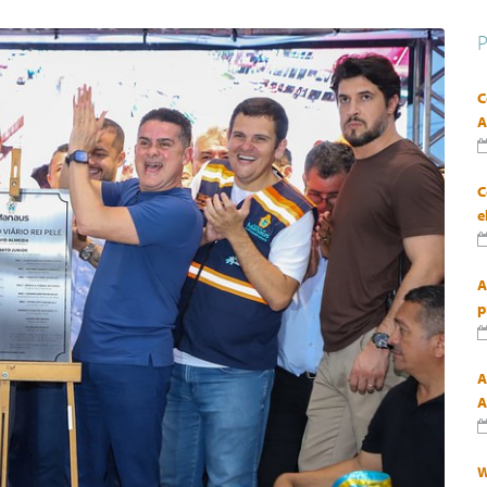
C
A
C
e
A
p
A
A
W