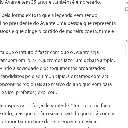
 do Avante tem 35 anos e também é empresário.
r
eu pela forma exitosa que a legenda vem sendo
“Vi no presidente do Avante uma pessoa que representa
oas e que dirige o partido de maneira coesa, firme e
A
nta que o intuito é fazer com que o Avante seja
 e também em 2022. “Queremos fazer um debate amplo,
uvindo a sociedade e os seguimentos organizados
candidatos pelo seu município. Contamos com 246
encontros regionais até março do ano que vem para
e vice-prefeitos”, explicou.
nte disposição e força de vontade. “Tenho como foco
rtido, mas que de fato seja o partido que está com os
os montar um time de excelência, com várias