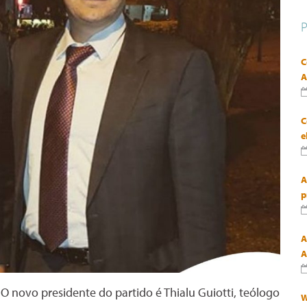
C
A
C
e
A
p
A
A
O novo presidente do partido é Thialu Guiotti, teólogo
W