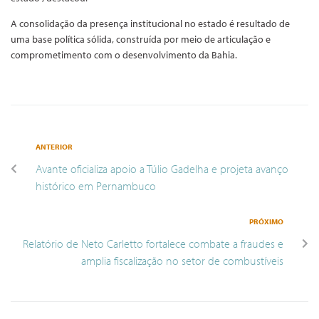
A consolidação da presença institucional no estado é resultado de
uma base política sólida, construída por meio de articulação e
comprometimento com o desenvolvimento da Bahia.
ANTERIOR
Avante oficializa apoio a Túlio Gadelha e projeta avanço
histórico em Pernambuco
PRÓXIMO
Relatório de Neto Carletto fortalece combate a fraudes e
amplia fiscalização no setor de combustíveis