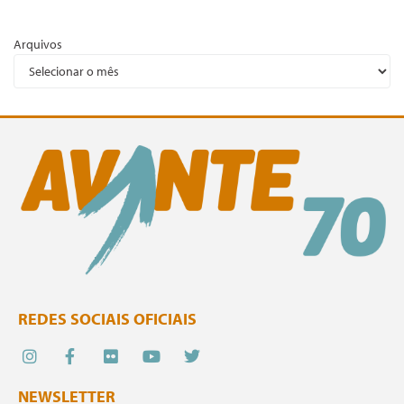
Arquivos
REDES SOCIAIS OFICIAIS
NEWSLETTER