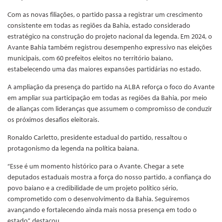
Com as novas filiações, o partido passa a registrar um crescimento
consistente em todas as regiões da Bahia, estado considerado
estratégico na construção do projeto nacional da legenda. Em 2024, o
Avante Bahia também registrou desempenho expressivo nas eleições
municipais, com 60 prefeitos eleitos no território baiano,
estabelecendo uma das maiores expansões partidárias no estado.
A ampliação da presença do partido na ALBA reforça o foco do Avante
em ampliar sua participação em todas as regiões da Bahia, por meio
de alianças com lideranças que assumem o compromisso de conduzir
os próximos desafios eleitorais.
Ronaldo Carletto, presidente estadual do partido, ressaltou o
protagonismo da legenda na política baiana.
“Esse é um momento histórico para o Avante. Chegar a sete
deputados estaduais mostra a força do nosso partido, a confiança do
povo baiano e a credibilidade de um projeto político sério,
comprometido com o desenvolvimento da Bahia. Seguiremos
avançando e fortalecendo ainda mais nossa presença em todo o
estado”, destacou.