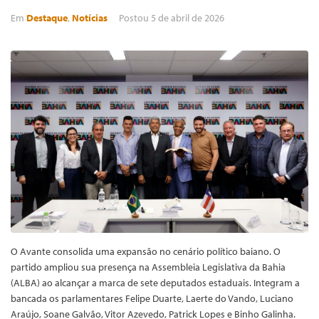
Em
Destaque
,
Notícias
Postou
5 de abril de 2026
O Avante consolida uma expansão no cenário político baiano. O
partido ampliou sua presença na Assembleia Legislativa da Bahia
(ALBA) ao alcançar a marca de sete deputados estaduais. Integram a
bancada os parlamentares Felipe Duarte, Laerte do Vando, Luciano
Araújo, Soane Galvão, Vitor Azevedo, Patrick Lopes e Binho Galinha.