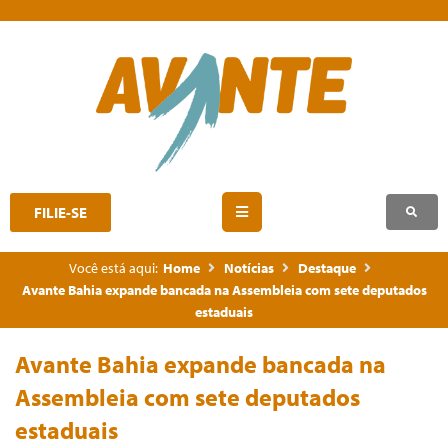
FILIE-SE
Você está aqui:
Home
Notícias
Destaque
Avante Bahia expande bancada na Assembleia com sete deputados
estaduais
Avante Bahia expande bancada na
Assembleia com sete deputados
estaduais