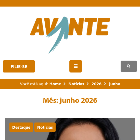
FILIE-SE
Você está aqui:
Home
Notícias
2026
junho
Mês:
junho 2026
Destaque
Notícias