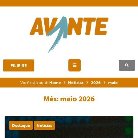
FILIE-SE
Você está aqui:
Home
Notícias
2026
maio
Mês:
maio 2026
Destaque
Notícias