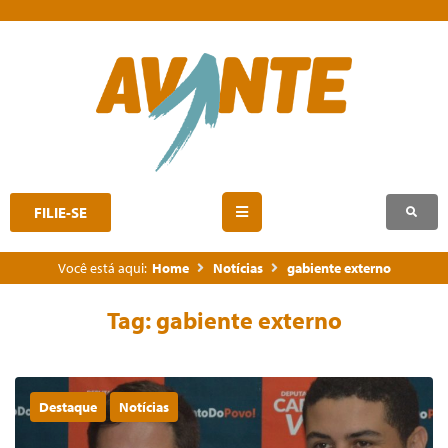
FILIE-SE
Você está aqui:
Home
Notícias
gabiente externo
Tag:
gabiente externo
Destaque
Notícias