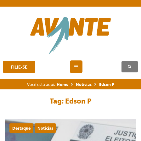
FILIE-SE
Você está aqui:
Home
Notícias
Edson P
Tag:
Edson P
Destaque
Notícias