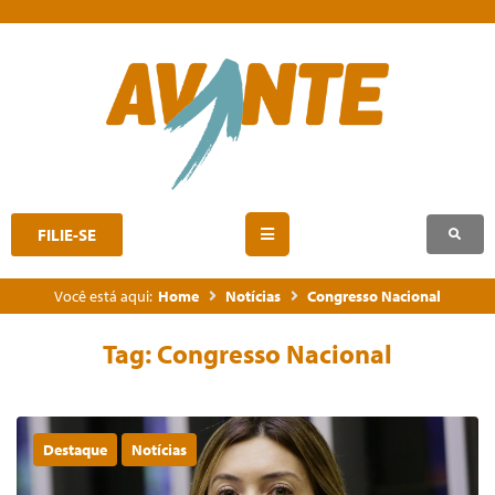
FILIE-SE
Você está aqui:
Home
Notícias
Congresso Nacional
Tag:
Congresso Nacional
Destaque
Notícias