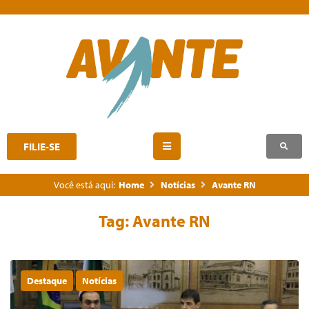
FILIE-SE
Você está aqui:
Home
Notícias
Avante RN
Tag:
Avante RN
Destaque
Notícias