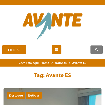
FILIE-SE
Você está aqui:
Home
Notícias
Avante ES
Tag:
Avante ES
Destaque
Notícias