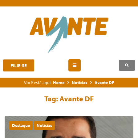
FILIE-SE
Você está aqui:
Home
Notícias
Avante DF
Tag:
Avante DF
Destaque
Notícias