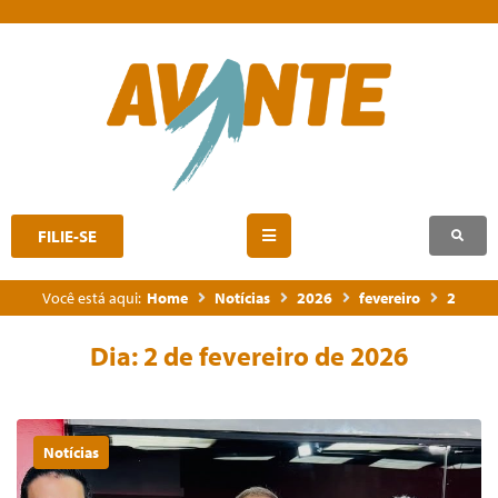
FILIE-SE
Você está aqui:
Home
Notícias
2026
fevereiro
2
Dia:
2 de fevereiro de 2026
Notícias